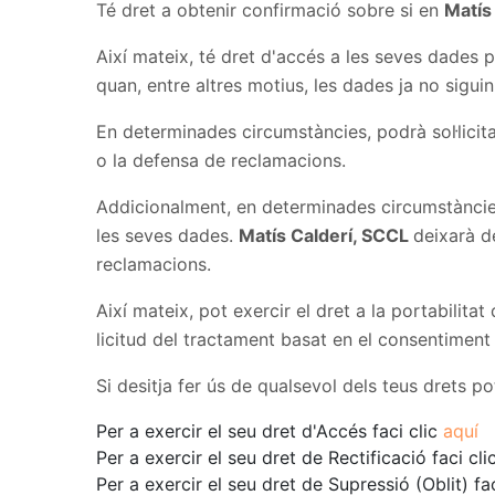
Té dret a obtenir confirmació sobre si en
Matís
Així mateix, té dret d'accés a les seves dades per
quan, entre altres motius, les dades ja no siguin 
En determinades circumstàncies, podrà sol·licit
o la defensa de reclamacions.
Addicionalment, en determinades circumstàncies 
les seves dades.
Matís Calderí, SCCL
deixarà d
reclamacions.
Així mateix, pot exercir el dret a la portabilita
licitud del tractament basat en el consentiment 
Si desitja fer ús de qualsevol dels teus drets po
Per a exercir el seu dret d'Accés faci clic
aquí
Per a exercir el seu dret de Rectificació faci cli
Per a exercir el seu dret de Supressió (Oblit) fa