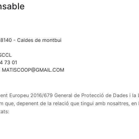
nsable
 08140 - Caldes de montbui
 SCCL
4 73 01
:
MATISCOOP@GMAIL.COM
ent Europeu 2016/679 General de Protecció de Dades i la 
mem que, depenent de la relació que tingui amb nosaltres, en
tats: