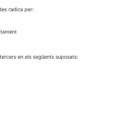
des radica per:
actament
ercers en els següents suposats: