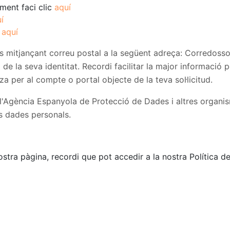
ament faci clic
aquí
í
c
aquí
res mitjançant correu postal a la següent adreça: Corredoss
de la seva identitat. Recordi facilitar la major informació p
a per al compte o portal objecte de la teva sol·licitud.
t l'Agència Espanyola de Protecció de Dades i altres organ
s dades personals.
ostra pàgina, recordi que pot accedir a la nostra Política 