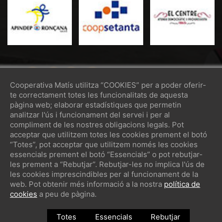
Cooperativa Matís utilitza “COOKIES” per a poder oferir-
te correctament totes les funcionalitats de aquesta
pàgina web; elaborar estadístiques que permetin
analitzar l'ús i funcionament del servei i per al
compliment de les nostres obligacions legals. Pot
acceptar que utilitzem totes les cookies prement el botó
“Totes”, pot acceptar que utilitzem només les cookies
essencials prement el botó “Essencials” o pot rebutjar-
les prement a “Rebutjar”. Rebutjar-les no implica l'ús de
Avís Legal
Política de Privacitat
les cookies imprescindibles per al funcionament de la
Política de Cookies
web. Pot obtenir més informació a la nostra
política de
cookies
a peu de pàgina.
Totes
Essencials
Rebutjar