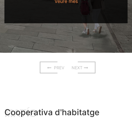
Veure més
PREV
NEXT
MATÍS
Cooperativa d'habitatge