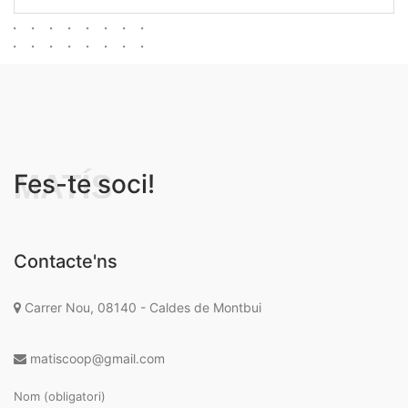
MATÍS
Fes-te soci!
Contacte'ns
Carrer Nou, 08140 - Caldes de Montbui
matiscoop@gmail.com