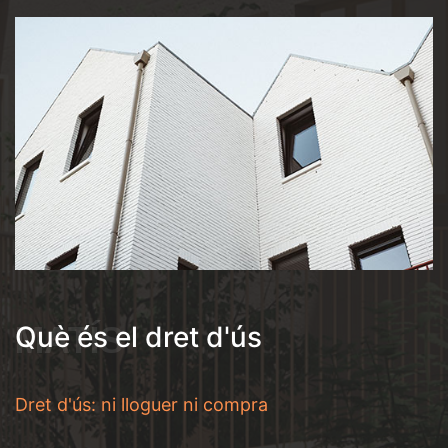
MATÍS
Què és el dret d'ús
Dret d'ús: ni lloguer ni compra