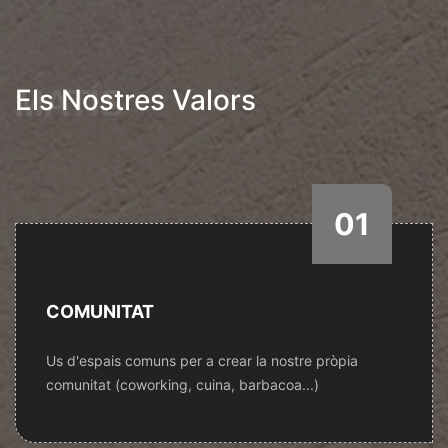
MATÍS
Els Nostres Valors
01
COMUNITAT
Us d'espais comuns per a crear la nostre pròpia
comunitat (coworking, cuina, barbacoa...)